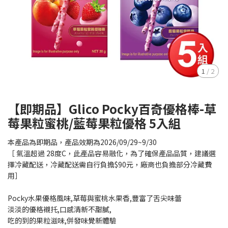
1
/
2
【即期品】Glico Pocky百奇優格棒-草
莓果粒蜜桃/藍莓果粒優格 5入組
本產品為即期品，產品效期為2026/09/29~9/30
［ 氣溫超過 28度C，此產品容易融化，為了確保產品品質，建議選
擇冷藏配送，冷藏配送需自行負擔$90元，廠商也負擔部分冷藏費
用］
Pocky水果優格風味,草莓與蜜桃水果香,豐富了舌尖味蕾
淡淡的優格襯托,口感清新不甜膩,
吃的到的果粒滋味,併發味覺新體驗