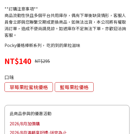
**訂購注意事項**
商品流動性快且多個平台共用庫存，偶有下單後缺貨情形，客服人
員會立即與您聯繫交期或更換商品，如無法出貨，本公司將有權取
消訂單，造成不便尚請見諒。如遇庫存不足無法下單，亦歡迎洽詢
客服。
Pocky優格棒新系列， 吃的到的果粒滋味
NT$140
NT$295
口味
草莓果粒蜜桃優格
藍莓果粒優格
此商品參與的優惠活動
2026/8月加價購
2026/8月滿額享好禮-送完為止