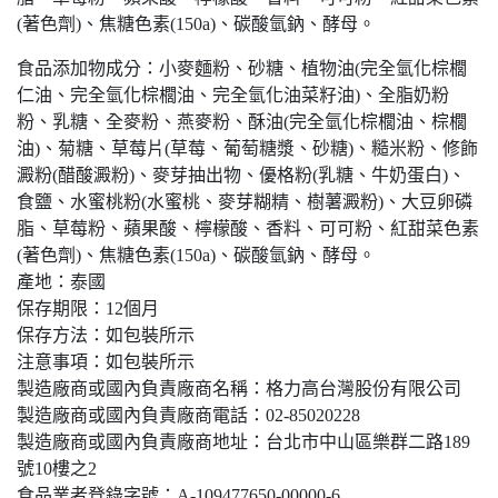
(著色劑)、焦糖色素(150a)、碳酸氫鈉、酵母。
食品添加物成分：小麥麵粉、砂糖、植物油(完全氫化棕櫚
仁油、完全氫化棕櫚油、完全氫化油菜籽油)、全脂奶粉
粉、乳糖、全麥粉、燕麥粉、酥油(完全氫化棕櫚油、棕櫚
油)、菊糖、草莓片(草莓、葡萄糖漿、砂糖)、糙米粉、修飾
澱粉(醋酸澱粉)、麥芽抽出物、優格粉(乳糖、牛奶蛋白)、
食鹽、水蜜桃粉(水蜜桃、麥芽糊精、樹薯澱粉)、大豆卵磷
脂、草莓粉、蘋果酸、檸檬酸、香料、可可粉、紅甜菜色素
(著色劑)、焦糖色素(150a)、碳酸氫鈉、酵母。
產地：泰國
保存期限：12個月
保存方法：如包裝所示
注意事項：如包裝所示
製造廠商或國內負責廠商名稱：格力高台灣股份有限公司
製造廠商或國內負責廠商電話：02-85020228
製造廠商或國內負責廠商地址：台北市中山區樂群二路189
號10樓之2
食品業者登錄字號：A-109477650-00000-6